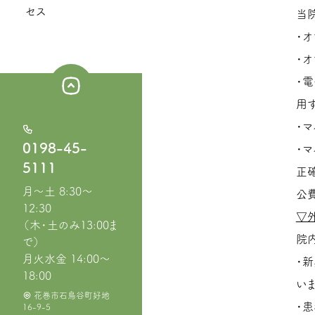
セス
当
・
・
・
用
・
0198-45-
・
5111
正
月〜土 8:30〜
公
12:30
▽
（木・土のみ13:00ま
院
で）
月火水金 14:00〜
・
18:00
いま
花巻市石鳥谷町好地
・
16-9-5