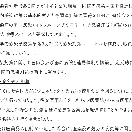
感染管理者である院長が中心となり、職員一同院内感染対策を推進し
院内感染対策の基本的考え方や関連知識の習得を目的に、研修会を年
感染症の高い疾患（インフルエンザや新型コロナ感染症等）が疑われ
けた診療スペースを確保して対応します。
標準的感染予防策を踏まえた院内感染対策マニュアルを作成し、職
を推進していきます。
感染対策に関して医師会及び基幹病院と連携体制を構築し、定期的
け院内感染対策の向上に努めます。
一般名処方加算
院では後発医薬品（ジェネリック医薬品）の使用促進を図るとともに
などを行っております。後発医薬品（ジェネリック医薬品）のある医薬
が不足した場合でも、患者様に必要な医薬品を提供することができる
般名処方を行う場合があります。
院は医薬品の供給が不足した場合に、医薬品の処方の変更等に関し