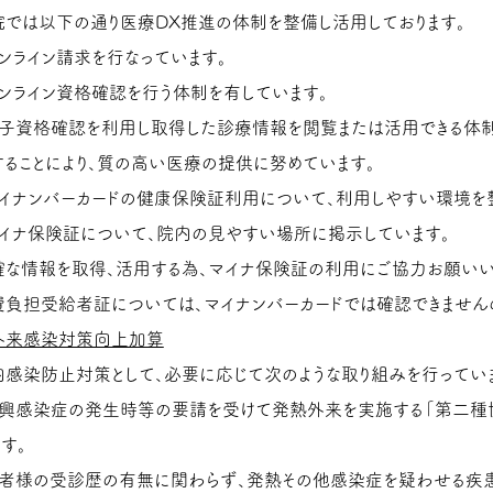
院では以下の通り医療DX推進の体制を整備し活用しております。
オンライン請求を行なっています。
オンライン資格確認を行う体制を有しています。
電子資格確認を利用し取得した診療情報を閲覧または活用できる体制
することにより、質の高い医療の提供に努めています。
マイナンバーカードの健康保険証利用について、利用しやすい環境を
マイナ保険証について、院内の見やすい場所に掲示しています。
確な情報を取得、活用する為、マイナ保険証の利用にご協力お願いい
費負担受給者証については、マイナンバーカードでは確認できません
外来感染対策向上加算
内感染防止対策として、必要に応じて次のような取り組みを行ってい
新興感染症の発生時等の要請を受けて発熱外来を実施する「第二種
す。
患者様の受診歴の有無に関わらず、発熱その他感染症を疑わせる疾