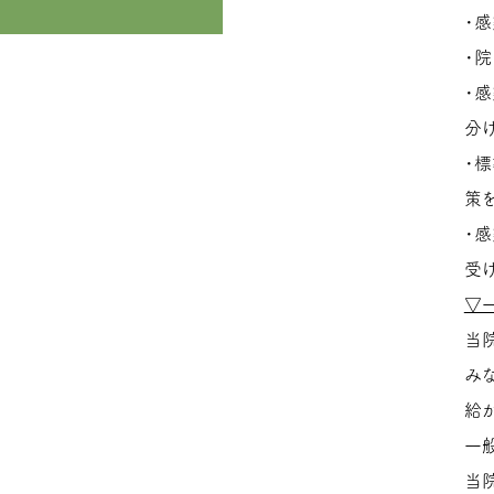
・
・
・
分
・
策
・
受
▽
当
み
給
一
当