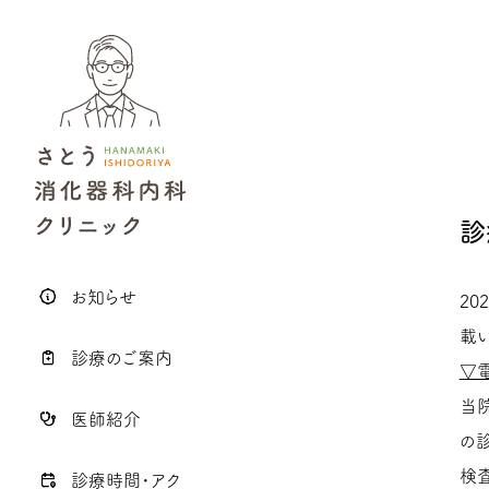
診
お知らせ
2
載い
診療のご案内
▽
当
医師紹介
の
検
診療時間・アク